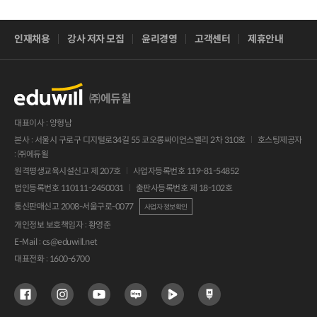
인재채용
강사 저자 모집
윤리경영
고객센터
제휴안내
㈜에듀윌
대표이사 : 양형남
본사 : 서울시 구로구 디지털로34길 55 코오롱싸이언스밸리 2차 310호
호스팅제공자
: ㈜에듀윌
원격평생교육시설신고 제 207호
사업자등록번호 119-81-54852
법인등록번호 110111-2450031
출판사등록번호 제 18-102호
통신판매신고 2008-서울구로-0077
사업자 정보확인
개인정보 보호책임자 : 황영준
E-Mail :
cs@eduwill.net
대표전화 :
1600-6700