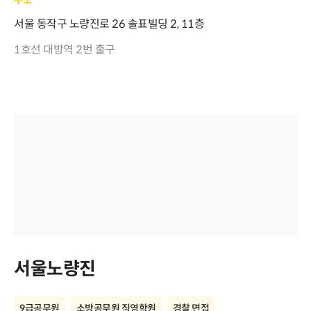
주소
서울 동작구 노량진로 26 솔표빌딩 2, 11층
1호선 대방역 2번 출구
서울노량진
9급공무원
소방공무원 직영학원
경찰 면접